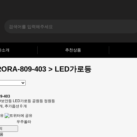
사소개
추천상품
ORA-809-403 > LED가로등
9-403
LED보안등 LED가로등 공원등 정원등
개, 추가옵션 0 개
우주쏠라
의
상품