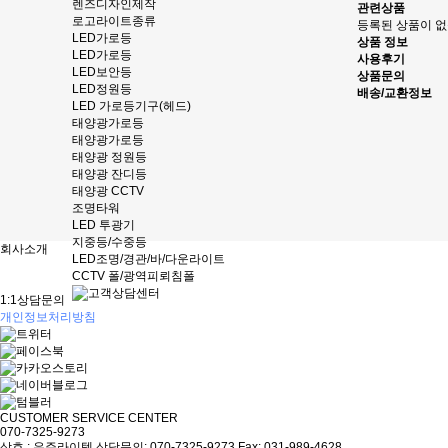
렌즈디자인제작
관련상품
로고라이트종류
등록된 상품이 없
LED가로등
상품 정보
LED가로등
사용후기
LED보안등
상품문의
LED정원등
배송/교환정보
LED 가로등기구(헤드)
태양광가로등
태양광가로등
태양광 정원등
태양광 잔디등
태양광 CCTV
조명타워
LED 투광기
지중등/수중등
회사소개
LED조명/경관/바/다운라이트
공지사항
CCTV 폴/광역피뢰침폴
찾아오시는길
1:1상담문의
개인정보처리방침
CUSTOMER SERVICE CENTER
070-7325-9273
상호 : 우주라이텍
상담문의: 070-7325-9273
Fax: 031-989-4628