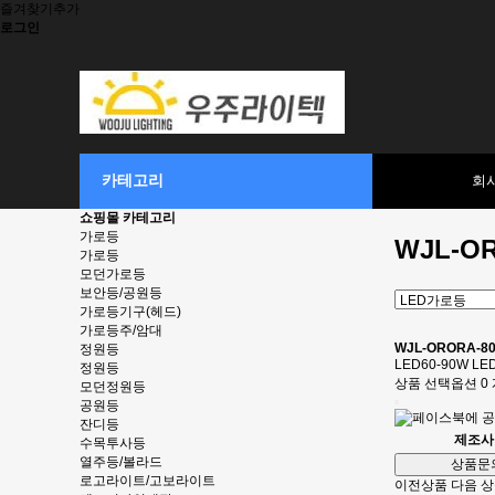
즐겨찾기추가
로그인
카테고리
회
쇼핑몰 카테고리
가로등
WJL-OR
가로등
모던가로등
보안등/공원등
가로등기구(헤드)
가로등주/암대
WJL-ORORA-80
정원등
LED60-90W 
정원등
상품 선택옵션 0 
모던정원등
공원등
잔디등
제조사
수목투사등
열주등/볼라드
상품문
로고라이트/고보라이트
이전상품
다음 