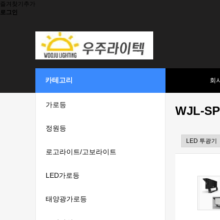
즐겨찾기추가
로그인
카테고리
회
가로등
WJL-SP
정원등
로고라이트/고보라이트
LED가로등
태양광가로등