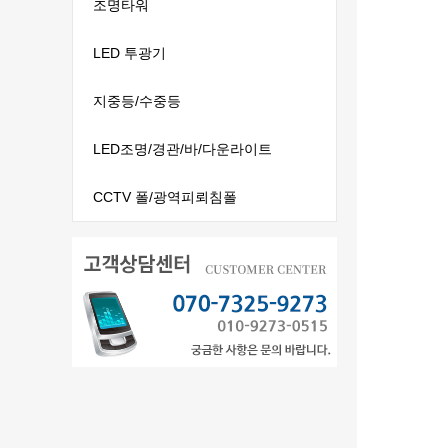
조명타워
LED 투광기
지중등/수중등
LED조명/경관/바/다운라이트
CCTV 폴/광역피뢰침폴