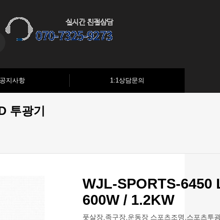
공지사항
1:1상담문의
LED 투광기
WJL-SPORTS-6450 
600W / 1.2KW
풋살장,족구장,운동장 스포츠조명,스포츠투